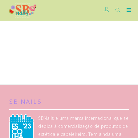
SB NAILS
SBNails é uma marca internacional que se
dedica à comercialização de produtos de
estética e cabeleireiro. Tem ainda uma