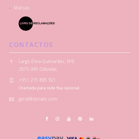
-
Marcas
CONTACTOS
Largo Elina Guimarães, Nº6
2675-345 Odivelas
+351 215 895 921
Chamada para rede fixa nacional
geral@sbnails.com