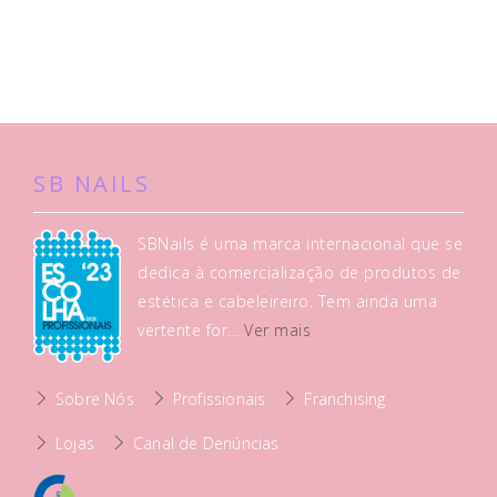
SB NAILS
SBNails é uma marca internacional que se
dedica à comercialização de produtos de
estética e cabeleireiro. Tem ainda uma
vertente for...
Ver mais
Sobre Nós
Profissionais
Franchising
Lojas
Canal de Denúncias