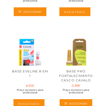
profissional
profissional
ADICIONAR
ESGOTADO
BASE EVELINE 8 EM
BASE PRÓ
1
FORTALECIMENTO
CASCO CAVALO
10ML
4.85€
2.99€
Preço exclusivo para
Preço exclusivo para
profissional
profissional
ADICIONAR
ESGOTADO