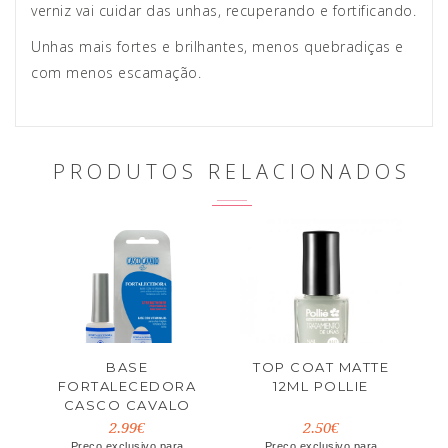
verniz vai cuidar das unhas, recuperando e fortificando.
Unhas mais fortes e brilhantes, menos quebradiças e
com menos escamação.
PRODUTOS RELACIONADOS
BASE
TOP COAT MATTE
FORTALECEDORA
12ML POLLIE
CASCO CAVALO
10ML
2.99€
2.50€
Preço exclusivo para
Preço exclusivo para