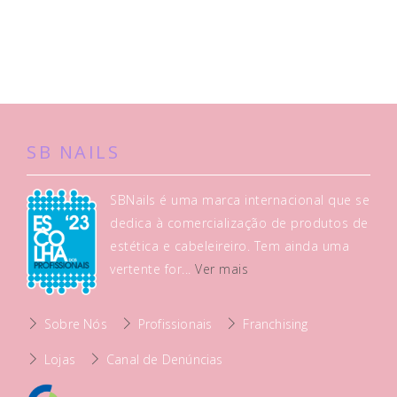
SB NAILS
SBNails é uma marca internacional que se
dedica à comercialização de produtos de
estética e cabeleireiro. Tem ainda uma
vertente for...
Ver mais
Sobre Nós
Profissionais
Franchising
Lojas
Canal de Denúncias