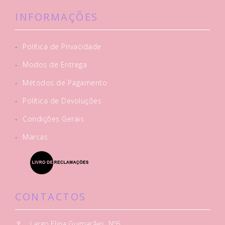
INFORMAÇÕES
-
Política de Privacidade
-
Modos de Entrega
-
Métodos de Pagamento
-
Política de Devoluções
-
Condições Gerais
-
Marcas
CONTACTOS
Largo Elina Guimarães, Nº6