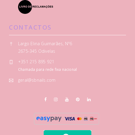
CONTACTOS
Largo Elina Guimarães, Nº6
2675-345 Odivelas
+351 215 895 921
Chamada para rede fixa nacional
geral@sbnails.com