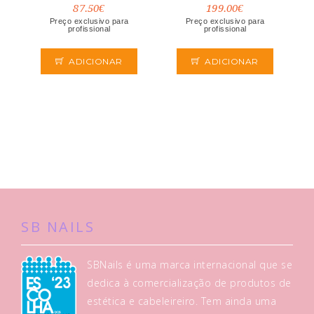
87.50€
199.00€
Preço exclusivo para
Preço exclusivo para
profissional
profissional
ADICIONAR
ADICIONAR
SB NAILS
SBNails é uma marca internacional que se
dedica à comercialização de produtos de
estética e cabeleireiro. Tem ainda uma