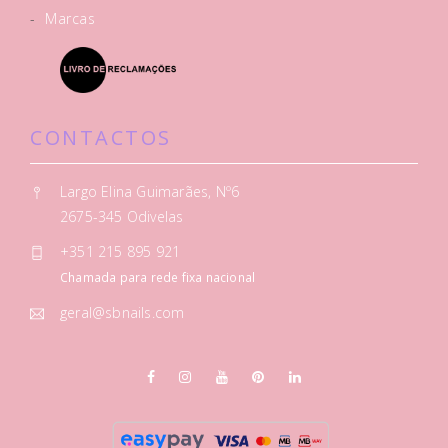
-
Marcas
CONTACTOS
Largo Elina Guimarães, Nº6
2675-345 Odivelas
+351 215 895 921
Chamada para rede fixa nacional
geral@sbnails.com