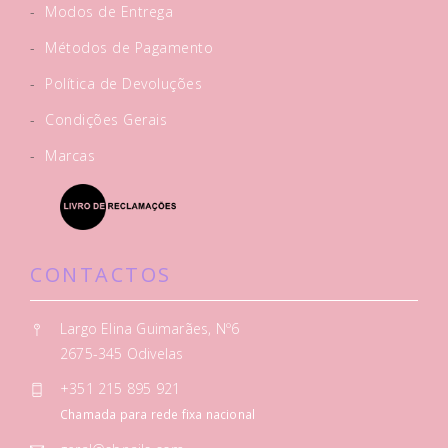
-
Modos de Entrega
-
Métodos de Pagamento
-
Política de Devoluções
-
Condições Gerais
-
Marcas
CONTACTOS
Largo Elina Guimarães, Nº6
2675-345 Odivelas
+351 215 895 921
Chamada para rede fixa nacional