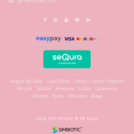
geral@sbnails.com
Aluguer de Salas
Loja Online
Lisboa - Campo Pequeno
Almada
Setúbal
Amadora
Lisboa - Laranjeiras
Odivelas
Porto
Reboleira
Braga
2026 COPYRIGHT © SB Nails