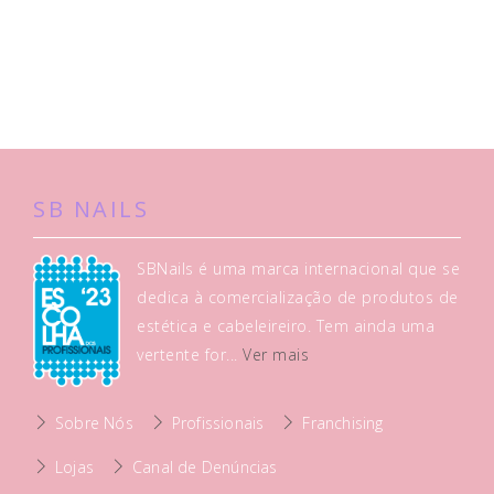
SB NAILS
SBNails é uma marca internacional que se
dedica à comercialização de produtos de
estética e cabeleireiro. Tem ainda uma
vertente for...
Ver mais
Sobre Nós
Profissionais
Franchising
Lojas
Canal de Denúncias