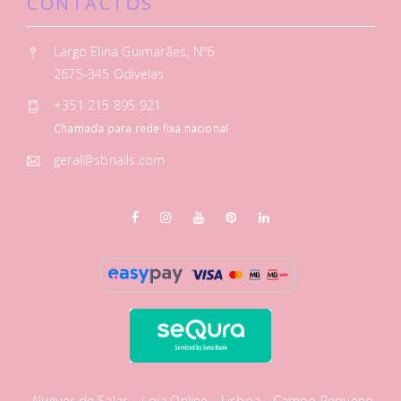
CONTACTOS
Largo Elina Guimarães, Nº6
2675-345 Odivelas
+351 215 895 921
Chamada para rede fixa nacional
geral@sbnails.com
Aluguer de Salas
Loja Online
Lisboa - Campo Pequeno