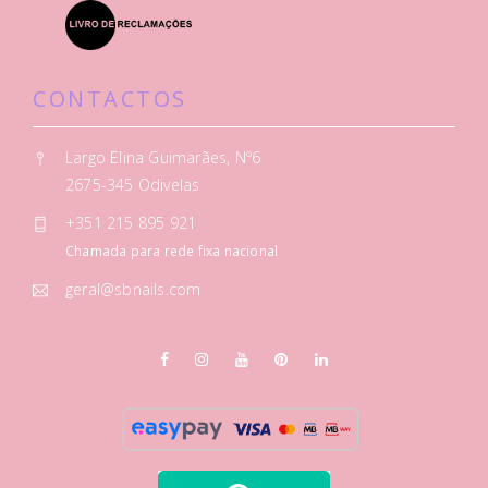
CONTACTOS
Largo Elina Guimarães, Nº6
2675-345 Odivelas
+351 215 895 921
Chamada para rede fixa nacional
geral@sbnails.com