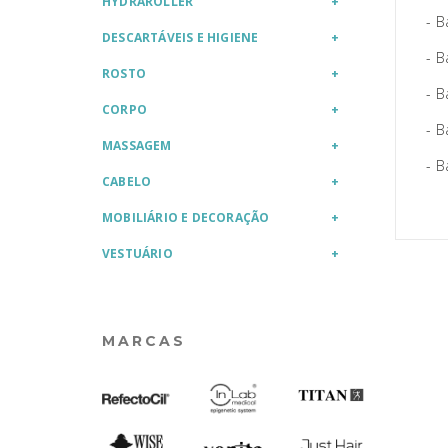
HYDRAROLLER
- B
DESCARTÁVEIS E HIGIENE
- B
ROSTO
- B
CORPO
- B
MASSAGEM
- B
CABELO
MOBILIÁRIO E DECORAÇÃO
VESTUÁRIO
MARCAS