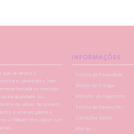
INFORMAÇÕES
l que se dedica à
-
Política de Privacidade
tética e cabeleireiro. Tem
-
Modos de Entrega
rtemente vincada no mercado
-
Métodos de Pagamento
acou na qualidade dos
tilismo de unhas. No entanto
-
Política de Devoluções
utos, e uma vez ganho a
-
Condições Gerais
os, a SBNails criou várias sub
ciais.
-
Marcas