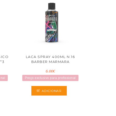
SICO
LACA SPRAY 400ML N.16
º3
BARBER MARMARA
6.00€
onal
Preço exclusivo para profissional
ADICIONAR