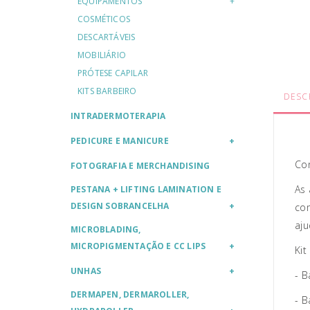
EQUIPAMENTOS
COSMÉTICOS
DESCARTÁVEIS
MOBILIÁRIO
PRÓTESE CAPILAR
KITS BARBEIRO
DESC
INTRADERMOTERAPIA
PEDICURE E MANICURE
Co
FOTOGRAFIA E MERCHANDISING
As 
PESTANA + LIFTING LAMINATION E
DESIGN SOBRANCELHA
com
aju
MICROBLADING,
MICROPIGMENTAÇÃO E CC LIPS
Kit 
UNHAS
- 
DERMAPEN, DERMAROLLER,
- B