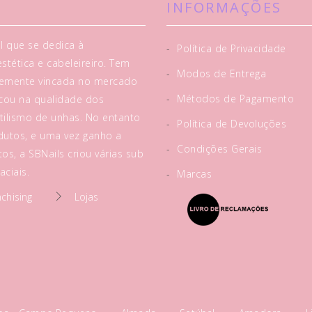
INFORMAÇÕES
l que se dedica à
-
Política de Privacidade
tética e cabeleireiro. Tem
-
Modos de Entrega
rtemente vincada no mercado
-
Métodos de Pagamento
acou na qualidade dos
tilismo de unhas. No entanto
-
Política de Devoluções
utos, e uma vez ganho a
-
Condições Gerais
os, a SBNails criou várias sub
ciais.
-
Marcas
nchising
Lojas