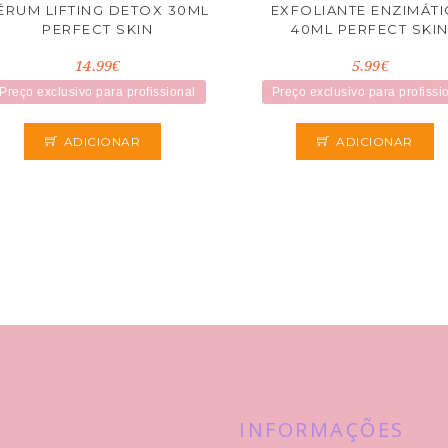
ÉRUM LIFTING DETOX 30ML
EXFOLIANTE ENZIMÁT
PERFECT SKIN
40ML PERFECT SKI
14.99€
5.99€
Preço exclusivo para profissional
Preço exclusivo para profissi
ADICIONAR
ADICIONAR
INFORMAÇÕES