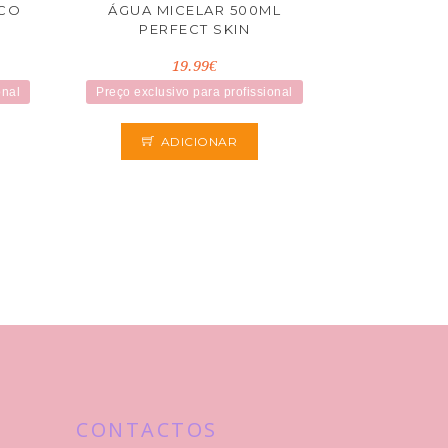
ICO
ÁGUA MICELAR 500ML
N
PERFECT SKIN
19.99€
onal
Preço exclusivo para profissional
ADICIONAR
CONTACTOS