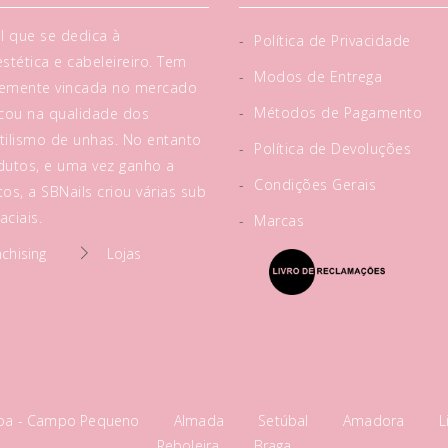
l que se dedica à
-
Política de Privacidade
tética e cabeleireiro. Tem
-
Modos de Entrega
rtemente vincada no mercado
-
Métodos de Pagamento
acou na qualidade dos
tilismo de unhas. No entanto
-
Política de Devoluções
utos, e uma vez ganho a
-
Condições Gerais
os, a SBNails criou várias sub
ciais.
-
Marcas
nchising
Lojas
boa - Campo Pequeno
Almada
Setúbal
Amadora
L
Reboleira
Braga