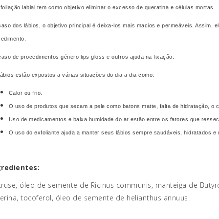
foliação labial tem como objetivo eliminar o excesso de queratina e células mortas.
aso dos lábios, o objetivo principal é deixa-los mais macios e permeáveis. Assim,
cedimento.
aso de procedimentos género lips gloss e outros ajuda na fixação.
ábios estão expostos a várias situações do dia a dia como:
Calor ou frio.
O uso de produtos que secam a pele como batons matte, falta de hidratação, o c
Uso de medicamentos e baixa humidade do ar estão entre os fatores que ressec
O uso do exfoliante ajuda a manter seus lábios sempre saudáveis, hidratados e
gredientes:
ruse, óleo de semente de Ricinus communis, manteiga de Butyro
cerina, tocoferol, óleo de semente de helianthus annuus.