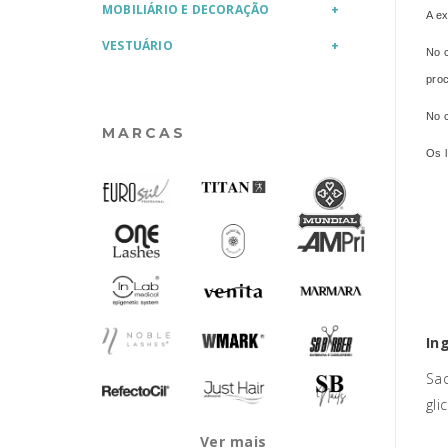
MOBILIÁRIO E DECORAÇÃO
A ex
VESTUÁRIO
No c
pro
No c
MARCAS
Os l
In
Sac
gli
Ver mais