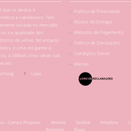
l que se dedica à
-
Política de Privacidade
tética e cabeleireiro. Tem
-
Modos de Entrega
rtemente vincada no mercado
-
Métodos de Pagamento
acou na qualidade dos
tilismo de unhas. No entanto
-
Política de Devoluções
utos, e uma vez ganho a
-
Condições Gerais
os, a SBNails criou várias sub
ciais.
-
Marcas
nchising
Lojas
boa - Campo Pequeno
Almada
Setúbal
Amadora
L
Reboleira
Braga