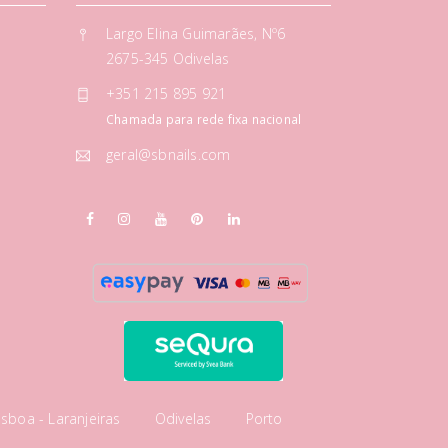
Largo Elina Guimarães, Nº6
2675-345 Odivelas
+351 215 895 921
Chamada para rede fixa nacional
geral@sbnails.com
isboa - Laranjeiras
Odivelas
Porto