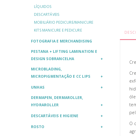
LÍQUIDOS
DESCARTÁVEIS
MOBILIÁRIO PEDICURE/MANICURE
KITS MANICURE E PEDICURE
DESC
FOTOGRAFIA E MERCHANDISING
PESTANA + LIFTING LAMINATION E
DESIGN SOBRANCELHA
Cr
MICROBLADING,
Cre
MICROPIGMENTAÇÃO E CC LIPS
exf
UNHAS
hid
óle
DERMAPEN, DERMAROLLER,
tem
HYDRAROLLER
pel
DESCARTÁVEIS E HIGIENE
O c
ROSTO
agr