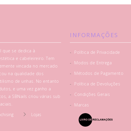
INFORMAÇÕES
l que se dedica à
-
Política de Privacidade
tética e cabeleireiro. Tem
-
Modos de Entrega
rtemente vincada no mercado
-
Métodos de Pagamento
acou na qualidade dos
tilismo de unhas. No entanto
-
Política de Devoluções
utos, e uma vez ganho a
-
Condições Gerais
os, a SBNails criou várias sub
ciais.
-
Marcas
nchising
Lojas