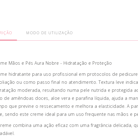
RIÇÃO
MODO DE UTILIZAÇÃO
eme Mãos e Pés Aura Nobre - Hidratação e Proteção
me hidratante para uso profissional em protocolos de pedicur
oliação ou como passo final no atendimento. Textura leve ind
ratação moderada, resultando numa pele nutrida e protegida ao
o de amêndoas doces, aloe vera e parafina líquida, ajuda a man
po que previne o ressecamento e melhora a elasticidade. A paraf
e, sendo este creme ideal para um uso frequente nas mãos e p
reme combina uma ação eficaz com uma fragrância delicada, qu
adável.