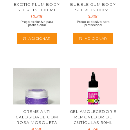
EXOTIC PLUM BODY
BUBBLE GUM BODY
SECRETS 1000ML
SECRETS 100ML
12.50€
3.50€
Preço exclusivo para
Preço exclusivo para
profissional
profissional
ADICIONAR
ADICIONAR
CREME ANTI
GEL AMOLECEDOR E
CALOSIDADE COM
REMOVEDOR DE
ROSA MOSQUETA
CUTÍCULAS 50ML
100ML
4.99€
4.55€