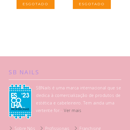
ESGOTADO
ESGOTADO
SB NAILS
SBNails é uma marca internacional que se
dedica à comercialização de produtos de
estética e cabeleireiro. Tem ainda uma
vertente for...
Ver mais
Sobre Nós
Profissionais
Franchising