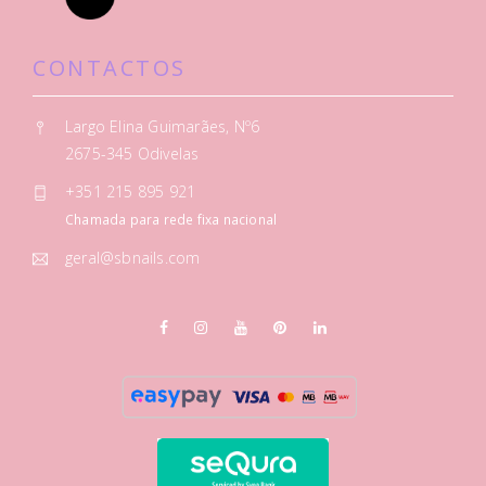
CONTACTOS
Largo Elina Guimarães, Nº6
2675-345 Odivelas
+351 215 895 921
Chamada para rede fixa nacional
geral@sbnails.com