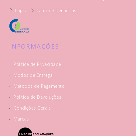
Lojas
Canal de Denúncias
INFORMAÇÕES
-
Política de Privacidade
-
Modos de Entrega
-
Métodos de Pagamento
-
Política de Devoluções
-
Condições Gerais
-
Marcas