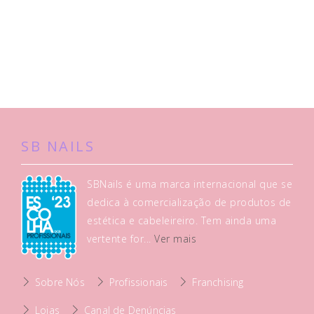
SB NAILS
SBNails é uma marca internacional que se
dedica à comercialização de produtos de
estética e cabeleireiro. Tem ainda uma
vertente for...
Ver mais
Sobre Nós
Profissionais
Franchising
Lojas
Canal de Denúncias