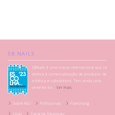
SB NAILS
SBNails é uma marca internacional que se
dedica à comercialização de produtos de
estética e cabeleireiro. Tem ainda uma
vertente for...
Ver mais
Sobre Nós
Profissionais
Franchising
Lojas
Canal de Denúncias