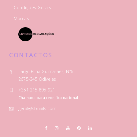
-
Condições Gerais
-
Marcas
CONTACTOS
Largo Elina Guimarães, Nº6
2675-345 Odivelas
+351 215 895 921
Chamada para rede fixa nacional
geral@sbnails.com