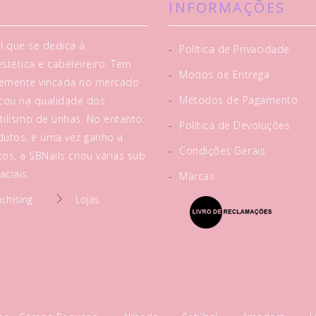
INFORMAÇÕES
l que se dedica à
-
Política de Privacidade
tética e cabeleireiro. Tem
-
Modos de Entrega
rtemente vincada no mercado
-
Métodos de Pagamento
acou na qualidade dos
tilismo de unhas. No entanto
-
Política de Devoluções
utos, e uma vez ganho a
-
Condições Gerais
os, a SBNails criou várias sub
ciais.
-
Marcas
nchising
Lojas