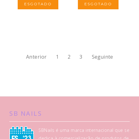
ESGOTADO
ESGOTADO
Anterior
1
2
3
Seguinte
SB NAILS
SBNails é uma marca internacional que se
dedica à comercialização de produtos de