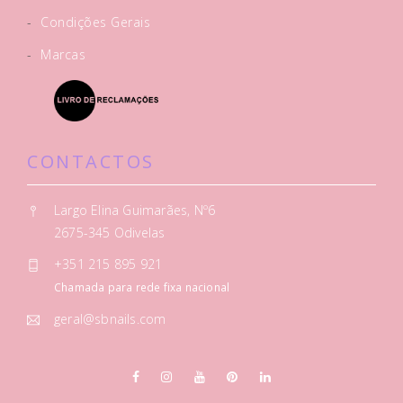
-
Condições Gerais
-
Marcas
CONTACTOS
Largo Elina Guimarães, Nº6
2675-345 Odivelas
+351 215 895 921
Chamada para rede fixa nacional
geral@sbnails.com